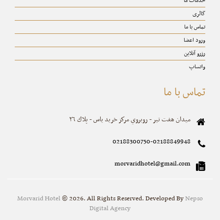
خدمات ما
گالری
تماس با ما
ورود اعضا
رزرو آنلاین
واتساپ
تماس با ما
ميدان هفت تير - روبروي مركز خريد ياس - پلاك ٢٦
02188300750-02188849948
morvaridhotel@gmail.com
Morvarid Hotel
© 2026. All Rights Reserved. Developed By
Nepso
Digital Agency