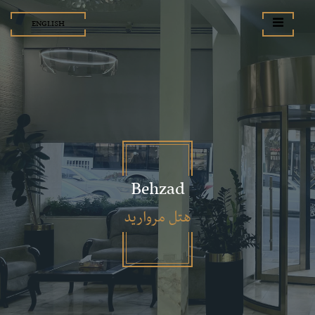
ENGLISH
Behzad
هتل مروارید