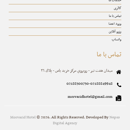
خدمات ما
گالری
تماس با ما
ورود اعضا
رزرو آنلاین
واتساپ
تماس با ما
ميدان هفت تير - روبروي مركز خريد ياس - پلاك ٢٦
02188300750-02188849948
morvaridhotel@gmail.com
Morvarid Hotel
© 2026. All Rights Reserved. Developed By
Nepso
Digital Agency