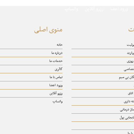
ورود اعضا
رزرو آنلاین
واتساپ
ت
منوی اصلی
سوئیت
خانه
وارید
درباره ما
 روزی
خدمات ما
ختصاصی
گالری
گان بی سیم
تماس با ما
ورود اعضا
اتاق
رزرو آنلاین
ه داری
واتساپ
اژ درمانی
بجایی پول
 بلیط