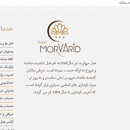
صبحانه
خانه
درباره ما
خدمات ما
گالری
تماس با ما
خدما
اتاق ها و 
رستوران مر
کافه شبانه
هتل مروارید در سال1348به نام هتل دیاموند ساخته
پارکینگ ا
و شروع به ارائه خدمت نموده است. درطی سالیان
اینترنت رای
گذشته باهدف سرویس دهی مناسبتر و به روز تر ،
خشکشویی
مورد بازسازی های اساسی بسیاری قرار گرفته است،
پذیرایی در 
که آخرین بازسازی به سال 1394 باز می گردد.
خدمات خان
خدمات ماس
صرافی و جا
آژانس هتل
تهیه و رزرو