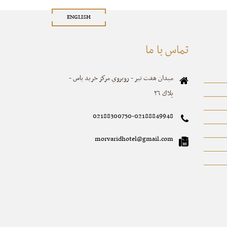
ENGLISH
تماس با ما
ميدان هفت تير - روبروي مركز خريد ياس -
پلاك ٢٦
02188300750-02188849948
morvaridhotel@gmail.com