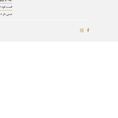
فست فود فو
مینی بار دا